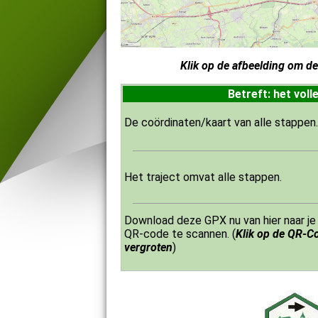
Klik op de afbeelding om de
Betreft: het voll
De coördinaten/kaart van alle stappen.
Het traject omvat alle stappen.
Download deze GPX nu van hier naar j
QR-code te scannen. (
Klik op de QR-C
vergroten
)