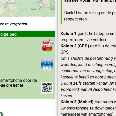
van het Hotel "Hof met Dra
Dank U de bezitting en de p
respecteren.
ze te vergroten
Kolom 1
geeft het stapnummer
edige pad
respecteren - zie verder)
Kolom 2 (GPS)
geeft u de coö
GPS.
Dit is slechts de bestemming va
woorden, als U de stappen volgt
aankomst van de vorige stap, 
kasteel te bereiken door buiten t
e smartphone door de
U kunt zelfs starten vanuit uw
ode om het te
Voorbeeld: vanuit Nederland ku
kiezen.
Kolom 3 (Mobiel)
Hier raden 
uw smartphone te downloaden, 
merendeel van smartphones).