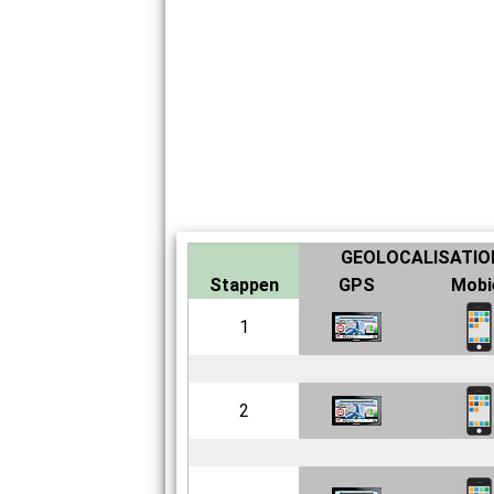
GEOLOCALISATIO
Stappen
GPS
Mobi
1
2