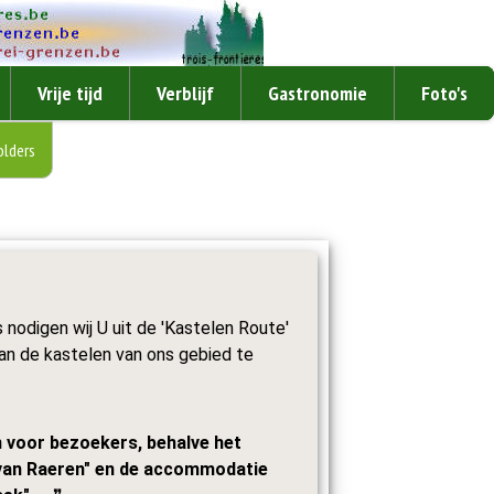
Vrije tijd
Verblijf
Gastronomie
Foto's
olders
odigen wij U uit de 'Kastelen Route'
an de kastelen van ons gebied te
n voor bezoekers, behalve het
van Raeren" en de accommodatie