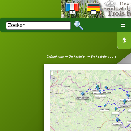
☰
🏠
Ontdekking ➔ De kastelen ➔ De kastelenroute