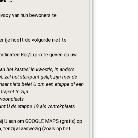
ek"...
...❞
rivacy van hun bewoners te
 (je hoeft de volgorde niet te
rdinaten Bgr/Lgr in te geven op uw
n het kasteel in kwestie, in andere
, zal het startpunt gelijk zijn met de
maar niets belet U om een etappe of een
raject te zijn.
 woonplaats.
nt U de etappe 19 als vertrekplaats
wij U aan om GOOGLE MAPS (gratis) op
tenzij al aanwezig (zoals op het