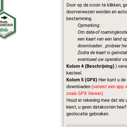
Door op de icoon te klikken,
doorverwezen worden en auto
bestemming.
Opmerking :
Om data-of roamingkost
een kaart van een land 
downloaden...probeer het
Zodra de kaart is geïnstal
eventueel uw operator v
Kolom 4 (Beschrijving)
) verw
kasteel.
Kolom 5 (GPX)
Hier kunt u de
downloaden
(vereist een app 
zoals GPX Viewer)
.
Houd er rekening mee dat als u
kiest, u geen datakosten heef
geolocatie gebruiken.