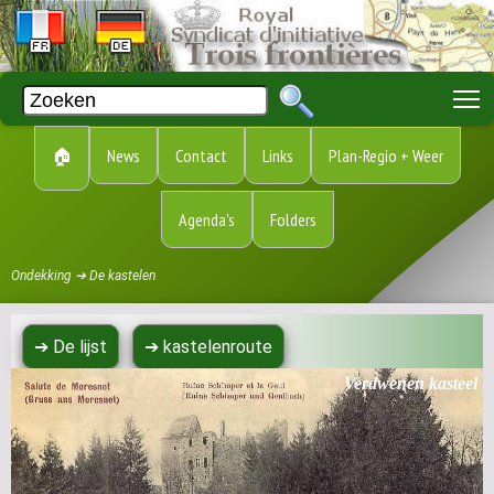
T
🏠
News
Contact
Links
Plan-Regio + Weer
Agenda's
Folders
Ondekking ➔ De kastelen
➔ De lijst
➔ kastelenroute
Verdwenen kasteel