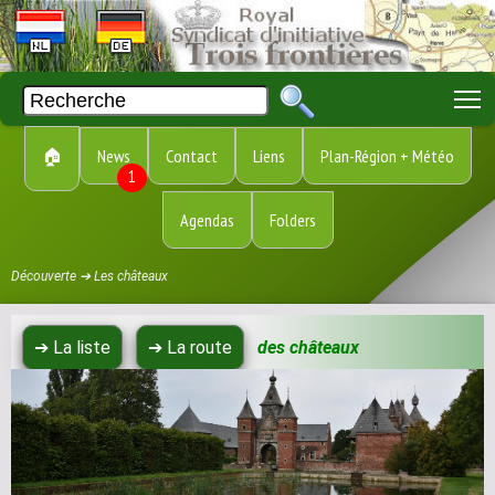
T
🏠
News
Contact
Liens
Plan-Région + Météo
1
Agendas
Folders
Découverte ➔ Les châteaux
➔ La liste
➔ La route
des châteaux