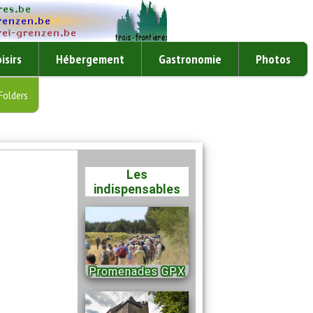
isirs
Hébergement
Gastronomie
Photos
Folders
Les
indispensables
Promenades GPX