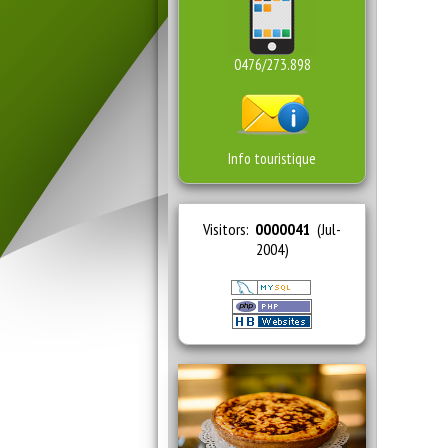
0476/273.898
Info touristique
Visitors:
0000041
(Jul-
2004)