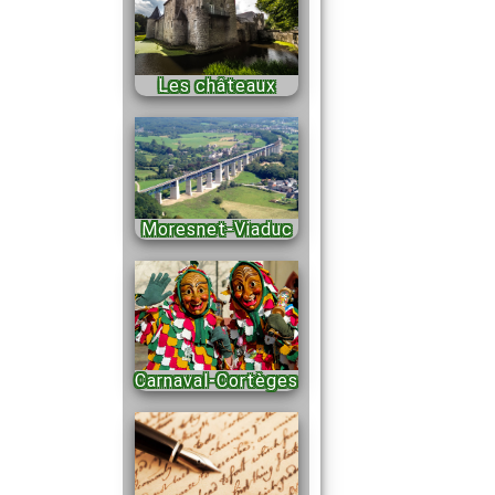
Les châteaux
Moresnet-Viaduc
Carnaval-Cortèges