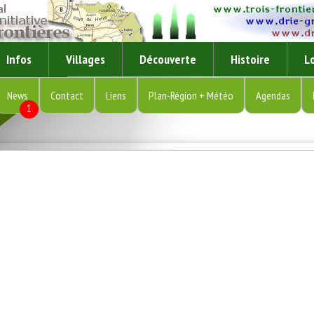
Infos
Villages
Découverte
Histoire
Lo
News
Contact
Liens
Plan-Région + Météo
Agendas
1