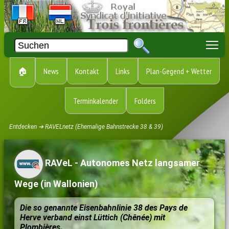
To
🏠
News
Kontakt
Links
Plan-Gegend + Wetter
Terminkalender
Folders
Entdecken ➔ RAVELnetz (Ehemalige Bahnstrecke 38 & 39)
RAVeL - Autonomes Netz langsamer
Wege (in Wallonien)
Die so genannte Eisenbahnlinie 38 des Pays de
Herve verband einst Lüttich (Chênée) mit
Plombières.