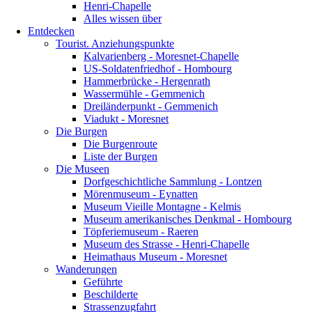
Henri-Chapelle
Alles wissen über
Entdecken
Tourist. Anziehungspunkte
Kalvarienberg - Moresnet-Chapelle
US-Soldatenfriedhof - Hombourg
Hammerbrücke - Hergenrath
Wassermühle - Gemmenich
Dreiländerpunkt - Gemmenich
Viadukt - Moresnet
Die Burgen
Die Burgenroute
Liste der Burgen
Die Museen
Dorfgeschichtliche Sammlung - Lontzen
Mörenmuseum - Eynatten
Museum Vieille Montagne - Kelmis
Museum amerikanisches Denkmal - Hombourg
Töpferiemuseum - Raeren
Museum des Strasse - Henri-Chapelle
Heimathaus Museum - Moresnet
Wanderungen
Geführte
Beschilderte
Strassenzugfahrt