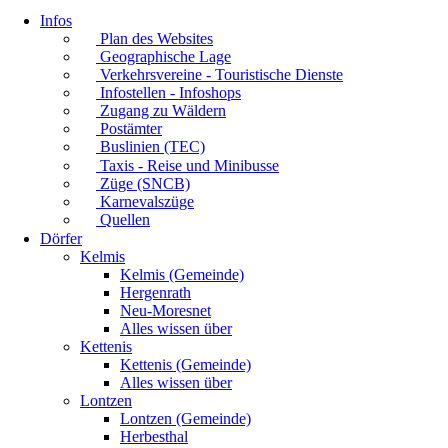
Infos
Plan des Websites
Geographische Lage
Verkehrsvereine - Touristische Dienste
Infostellen - Infoshops
Zugang zu Wäldern
Postämter
Buslinien (TEC)
Taxis - Reise und Minibusse
Züge (SNCB)
Karnevalszüge
Quellen
Dörfer
Kelmis
Kelmis (Gemeinde)
Hergenrath
Neu-Moresnet
Alles wissen über
Kettenis
Kettenis (Gemeinde)
Alles wissen über
Lontzen
Lontzen (Gemeinde)
Herbesthal