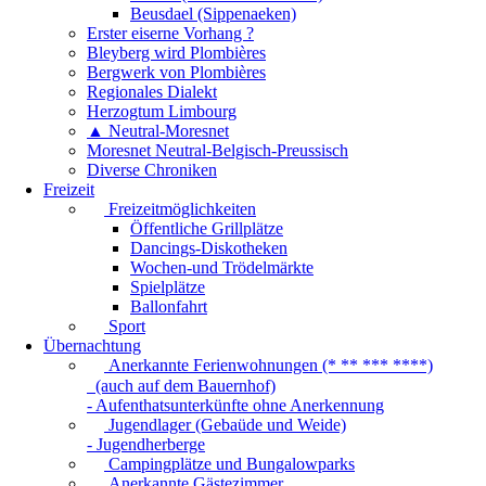
Beusdael (Sippenaeken)
Erster eiserne Vorhang ?
Bleyberg wird Plombières
Bergwerk von Plombières
Regionales Dialekt
Herzogtum Limbourg
▲ Neutral-Moresnet
Moresnet Neutral-Belgisch-Preussisch
Diverse Chroniken
Freizeit
Freizeitmöglichkeiten
Öffentliche Grillplätze
Dancings-Diskotheken
Wochen-und Trödelmärkte
Spielplätze
Ballonfahrt
Sport
Übernachtung
Anerkannte Ferienwohnungen (* ** *** ****)
(auch auf dem Bauernhof)
- Aufenthatsunterkünfte ohne Anerkennung
Jugendlager (Gebaüde und Weide)
- Jugendherberge
Campingplätze und Bungalowparks
Anerkannte Gästezimmer