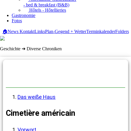
- bed & breakfast (B&B)
Hôtels - Hôtellieries
Gastronomie
Fotos
🏠
News
Kontakt
Links
Plan-Gegend + Wetter
Terminkalender
Folders
Geschichte ➔ Diverse Chroniken
Diverse Chroniken
Das weiße Haus
Cimetière américain
Vorwort