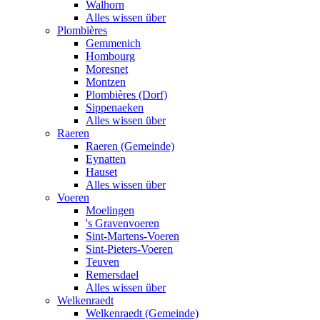
Walhorn
Alles wissen über
Plombières
Gemmenich
Hombourg
Moresnet
Montzen
Plombières (Dorf)
Sippenaeken
Alles wissen über
Raeren
Raeren (Gemeinde)
Eynatten
Hauset
Alles wissen über
Voeren
Moelingen
's Gravenvoeren
Sint-Martens-Voeren
Sint-Pieters-Voeren
Teuven
Remersdael
Alles wissen über
Welkenraedt
Welkenraedt (Gemeinde)