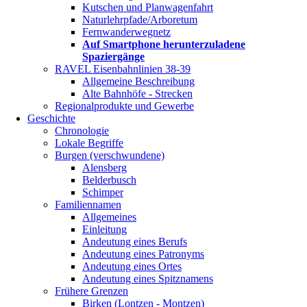
Kutschen und Planwagenfahrt
Naturlehrpfade/Arboretum
Fernwanderwegnetz
Auf Smartphone herunterzuladene
Spaziergänge
RAVEL Eisenbahnlinien 38-39
Allgemeine Beschreibung
Alte Bahnhöfe - Strecken
Regionalprodukte und Gewerbe
Geschichte
Chronologie
Lokale Begriffe
Burgen (verschwundene)
Alensberg
Belderbusch
Schimper
Familiennamen
Allgemeines
Einleitung
Andeutung eines Berufs
Andeutung eines Patronyms
Andeutung eines Ortes
Andeutung eines Spitznamens
Frühere Grenzen
Birken (Lontzen - Montzen)