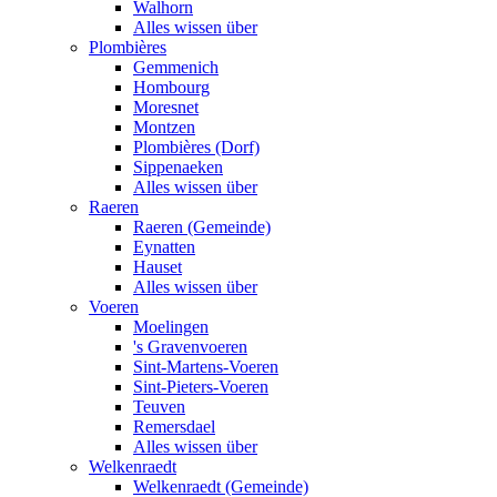
Walhorn
Alles wissen über
Plombières
Gemmenich
Hombourg
Moresnet
Montzen
Plombières (Dorf)
Sippenaeken
Alles wissen über
Raeren
Raeren (Gemeinde)
Eynatten
Hauset
Alles wissen über
Voeren
Moelingen
's Gravenvoeren
Sint-Martens-Voeren
Sint-Pieters-Voeren
Teuven
Remersdael
Alles wissen über
Welkenraedt
Welkenraedt (Gemeinde)