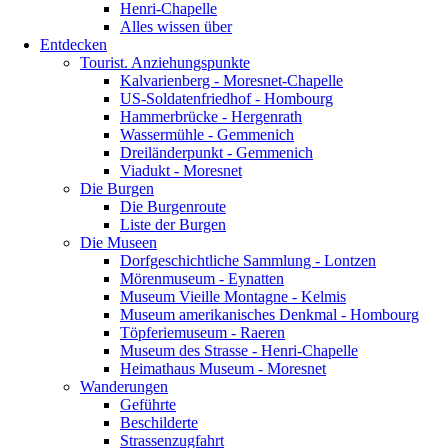
Henri-Chapelle
Alles wissen über
Entdecken
Tourist. Anziehungspunkte
Kalvarienberg - Moresnet-Chapelle
US-Soldatenfriedhof - Hombourg
Hammerbrücke - Hergenrath
Wassermühle - Gemmenich
Dreiländerpunkt - Gemmenich
Viadukt - Moresnet
Die Burgen
Die Burgenroute
Liste der Burgen
Die Museen
Dorfgeschichtliche Sammlung - Lontzen
Mörenmuseum - Eynatten
Museum Vieille Montagne - Kelmis
Museum amerikanisches Denkmal - Hombourg
Töpferiemuseum - Raeren
Museum des Strasse - Henri-Chapelle
Heimathaus Museum - Moresnet
Wanderungen
Geführte
Beschilderte
Strassenzugfahrt