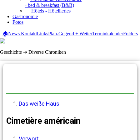
- bed & breakfast (B&B)
Hôtels - Hôtellieries
Gastronomie
Fotos
🏠
News
Kontakt
Links
Plan-Gegend + Wetter
Terminkalender
Folders
Geschichte ➔ Diverse Chroniken
Diverse Chroniken
Das weiße Haus
Cimetière américain
Vorwort