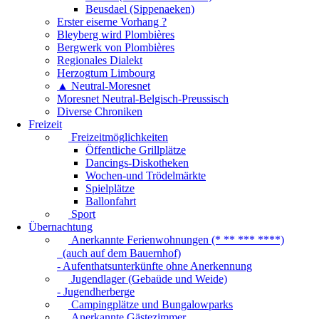
Beusdael (Sippenaeken)
Erster eiserne Vorhang ?
Bleyberg wird Plombières
Bergwerk von Plombières
Regionales Dialekt
Herzogtum Limbourg
▲ Neutral-Moresnet
Moresnet Neutral-Belgisch-Preussisch
Diverse Chroniken
Freizeit
Freizeitmöglichkeiten
Öffentliche Grillplätze
Dancings-Diskotheken
Wochen-und Trödelmärkte
Spielplätze
Ballonfahrt
Sport
Übernachtung
Anerkannte Ferienwohnungen (* ** *** ****)
(auch auf dem Bauernhof)
- Aufenthatsunterkünfte ohne Anerkennung
Jugendlager (Gebaüde und Weide)
- Jugendherberge
Campingplätze und Bungalowparks
Anerkannte Gästezimmer