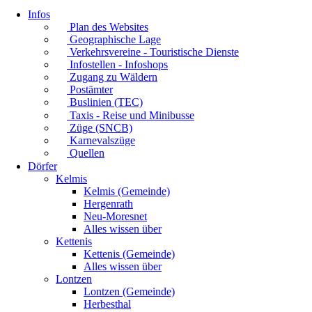
Infos
Plan des Websites
Geographische Lage
Verkehrsvereine - Touristische Dienste
Infostellen - Infoshops
Zugang zu Wäldern
Postämter
Buslinien (TEC)
Taxis - Reise und Minibusse
Züge (SNCB)
Karnevalszüge
Quellen
Dörfer
Kelmis
Kelmis (Gemeinde)
Hergenrath
Neu-Moresnet
Alles wissen über
Kettenis
Kettenis (Gemeinde)
Alles wissen über
Lontzen
Lontzen (Gemeinde)
Herbesthal