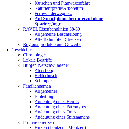
Kutschen und Planwagenfahrt
Naturlehrpfade/Arboretum
Fernwanderwegnetz
Auf Smartphone herunterzuladene
Spaziergänge
RAVEL Eisenbahnlinien 38-39
Allgemeine Beschreibung
Alte Bahnhöfe - Strecken
Regionalprodukte und Gewerbe
Geschichte
Chronologie
Lokale Begriffe
Burgen (verschwundene)
Alensberg
Belderbusch
Schimper
Familiennamen
Allgemeines
Einleitung
Andeutung eines Berufs
Andeutung eines Patronyms
Andeutung eines Ortes
Andeutung eines Spitznamens
Frühere Grenzen
Birken (Lontzen - Montzen)