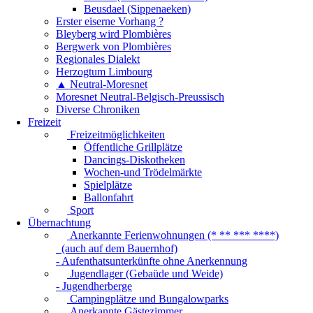
Beusdael (Sippenaeken)
Erster eiserne Vorhang ?
Bleyberg wird Plombières
Bergwerk von Plombières
Regionales Dialekt
Herzogtum Limbourg
▲ Neutral-Moresnet
Moresnet Neutral-Belgisch-Preussisch
Diverse Chroniken
Freizeit
Freizeitmöglichkeiten
Öffentliche Grillplätze
Dancings-Diskotheken
Wochen-und Trödelmärkte
Spielplätze
Ballonfahrt
Sport
Übernachtung
Anerkannte Ferienwohnungen (* ** *** ****)
(auch auf dem Bauernhof)
- Aufenthatsunterkünfte ohne Anerkennung
Jugendlager (Gebaüde und Weide)
- Jugendherberge
Campingplätze und Bungalowparks
Anerkannte Gästezimmer