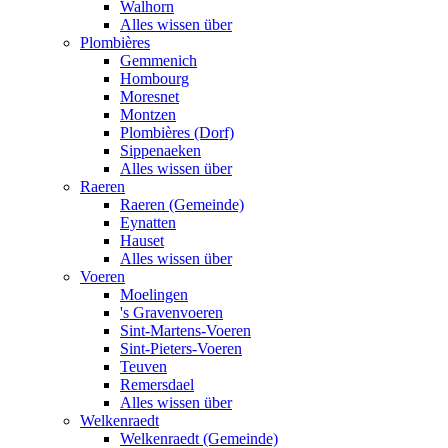
Walhorn
Alles wissen über
Plombières
Gemmenich
Hombourg
Moresnet
Montzen
Plombières (Dorf)
Sippenaeken
Alles wissen über
Raeren
Raeren (Gemeinde)
Eynatten
Hauset
Alles wissen über
Voeren
Moelingen
's Gravenvoeren
Sint-Martens-Voeren
Sint-Pieters-Voeren
Teuven
Remersdael
Alles wissen über
Welkenraedt
Welkenraedt (Gemeinde)