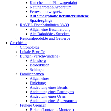
Kutschen und Planwagenfahrt
Naturlehrpfade/Arboretum
Fernwanderwegnetz
Auf Smartphone herunterzuladene
Spaziergänge
RAVEL Eisenbahnlinien 38-39
Allgemeine Beschreibung
Alte Bahnhöfe - Strecken
Regionalprodukte und Gewerbe
Geschichte
Chronologie
Lokale Begriffe
Burgen (verschwundene)
Alensberg
Belderbusch
Schimper
Familiennamen
Allgemeines
Einleitung
Andeutung eines Berufs
Andeutung eines Patronyms
Andeutung eines Ortes
Andeutung eines Spitznamens
Frühere Grenzen
Birken (Lontzen - Montzen)