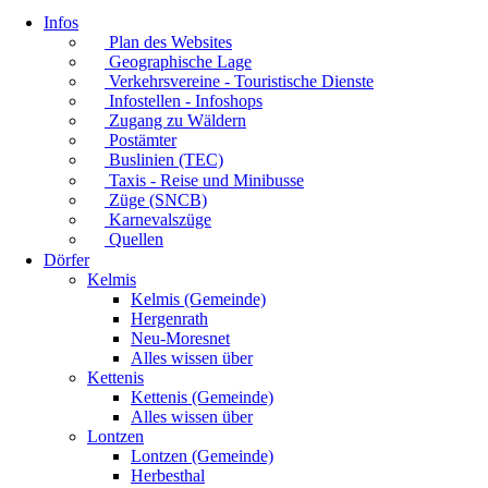
Infos
Plan des Websites
Geographische Lage
Verkehrsvereine - Touristische Dienste
Infostellen - Infoshops
Zugang zu Wäldern
Postämter
Buslinien (TEC)
Taxis - Reise und Minibusse
Züge (SNCB)
Karnevalszüge
Quellen
Dörfer
Kelmis
Kelmis (Gemeinde)
Hergenrath
Neu-Moresnet
Alles wissen über
Kettenis
Kettenis (Gemeinde)
Alles wissen über
Lontzen
Lontzen (Gemeinde)
Herbesthal