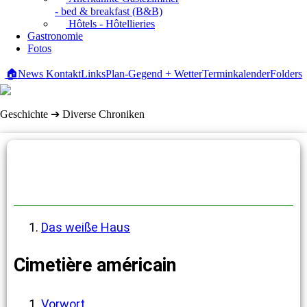
- bed & breakfast (B&B)
Hôtels - Hôtellieries
Gastronomie
Fotos
🏠
News
Kontakt
Links
Plan-Gegend + Wetter
Terminkalender
Folders
Geschichte ➔ Diverse Chroniken
Diverse Chroniken
Das weiße Haus
Cimetière américain
Vorwort