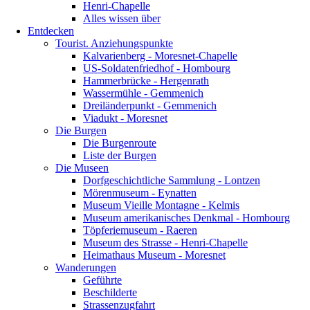
Henri-Chapelle
Alles wissen über
Entdecken
Tourist. Anziehungspunkte
Kalvarienberg - Moresnet-Chapelle
US-Soldatenfriedhof - Hombourg
Hammerbrücke - Hergenrath
Wassermühle - Gemmenich
Dreiländerpunkt - Gemmenich
Viadukt - Moresnet
Die Burgen
Die Burgenroute
Liste der Burgen
Die Museen
Dorfgeschichtliche Sammlung - Lontzen
Mörenmuseum - Eynatten
Museum Vieille Montagne - Kelmis
Museum amerikanisches Denkmal - Hombourg
Töpferiemuseum - Raeren
Museum des Strasse - Henri-Chapelle
Heimathaus Museum - Moresnet
Wanderungen
Geführte
Beschilderte
Strassenzugfahrt