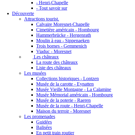
- Henri-Chapelle
- Tout savoir sur
Découverte
Attractions tourist.
Calvaire Moresnet-Chapelle
Cimetière américain - Hombourg
Hammerbrücke - Hergenrath
Moulin à eau - Sippenaeken
Trois bornes - Gemmenich
Viaduc - Moresnet
Les châteaux
La route des châteaux
Liste des châteaux
Les musées
Collections historiques - Lontzen
Musée de la carotte - Eynatten
Musée Vieille Montagne - La Calamine
Musée Mémorial américain - Hombourg
Musée de la poterie - Raeren
Musée de la route - Henri-Chapelle
Maison du terroir - Moresnet
Les promenades
Guidées
Balisées
En petit train routier