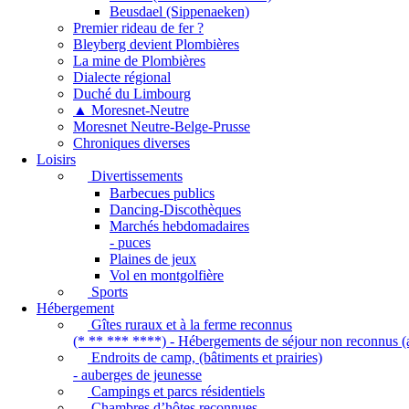
Beusdael (Sippenaeken)
Premier rideau de fer ?
Bleyberg devient Plombières
La mine de Plombières
Dialecte régional
Duché du Limbourg
▲ Moresnet-Neutre
Moresnet Neutre-Belge-Prusse
Chroniques diverses
Loisirs
Divertissements
Barbecues publics
Dancing-Discothèques
Marchés hebdomadaires
- puces
Plaines de jeux
Vol en montgolfière
Sports
Hébergement
Gîtes ruraux et à la ferme reconnus
(* ** *** ****) - Hébergements de séjour non reconnus (a
Endroits de camp, (bâtiments et prairies)
- auberges de jeunesse
Campings et parcs résidentiels
Chambres d’hôtes reconnues