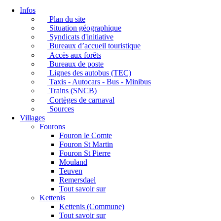
Infos
Plan du site
Situation géographique
Syndicats d'initiative
Bureaux d’accueil touristique
Accès aux forêts
Bureaux de poste
Lignes des autobus (TEC)
Taxis - Autocars - Bus - Minibus
Trains (SNCB)
Cortèges de carnaval
Sources
Villages
Fourons
Fouron le Comte
Fouron St Martin
Fouron St Pierre
Mouland
Teuven
Remersdael
Tout savoir sur
Kettenis
Kettenis (Commune)
Tout savoir sur