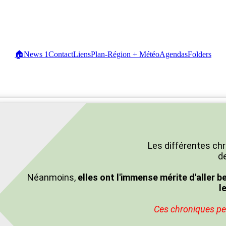
🏠
News
1
Contact
Liens
Plan-Région + Météo
Agendas
Folders
Les différentes chr
de
Néanmoins,
elles ont l'immense mérite d'aller b
l
Ces chroniques peu