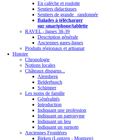
En calèche et roulotte
Sentiers didactiques
Sentiers de grande randonnée
Balades à télécharger
sur smartphone/tablette
RAVEL - lignes 38-39
Description générale
Anciennes gares-lignes
Produits régionaux et artisanat
Histoire
Chronologie
Notions locales
Châteaux disparus...
Alensberg
Belderbusch
Schimper
Les noms de famille
Généralités
Introduction
Indiquant une profession
Indiquant un patronyme
Indiquant un lieu
Indiquant un surnom
Anciennes Frontières
Birken (Lontzen - Montzen)