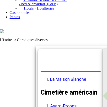
- bed & breakfast, (B&B)
Hôtels - Hôtellieries
Gastronomie
Photos
Histoire ➔ Chroniques diverses
Chroniques diverses
La Maison Blanche
Cimetière américain
Avant-Propos