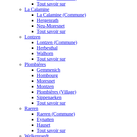
Tout savoir sur
La Calamine
La Calamine (Commune)
Hergenrath
Neu-Moresnet
Tout savoir sur
Lontzen
Lontzen (Commune)
Herbesthal
Walhorn
Tout savoir sur
Plombières
Gemmenich
Hombourg
Moresnet
Montzen
Plombières (Village)
Sippenaeken
Tout savoir sur
Raeren
Raeren (Commune)
Eynatten
Hauset
Tout savoir sur
Welkenraedt