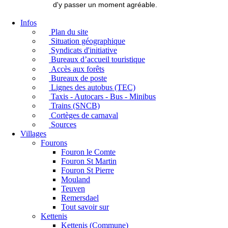
d'y passer un moment agréable.
Infos
Plan du site
Situation géographique
Syndicats d'initiative
Bureaux d’accueil touristique
Accès aux forêts
Bureaux de poste
Lignes des autobus (TEC)
Taxis - Autocars - Bus - Minibus
Trains (SNCB)
Cortèges de carnaval
Sources
Villages
Fourons
Fouron le Comte
Fouron St Martin
Fouron St Pierre
Mouland
Teuven
Remersdael
Tout savoir sur
Kettenis
Kettenis (Commune)