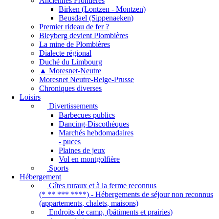
Anciennes Frontières
Birken (Lontzen - Montzen)
Beusdael (Sippenaeken)
Premier rideau de fer ?
Bleyberg devient Plombières
La mine de Plombières
Dialecte régional
Duché du Limbourg
▲ Moresnet-Neutre
Moresnet Neutre-Belge-Prusse
Chroniques diverses
Loisirs
Divertissements
Barbecues publics
Dancing-Discothèques
Marchés hebdomadaires
- puces
Plaines de jeux
Vol en montgolfière
Sports
Hébergement
Gîtes ruraux et à la ferme reconnus
(* ** *** ****) - Hébergements de séjour non reconnus
(appartements, chalets, maisons)
Endroits de camp, (bâtiments et prairies)