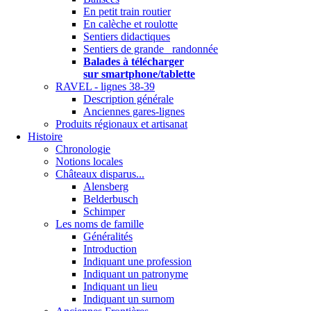
En petit train routier
En calèche et roulotte
Sentiers didactiques
Sentiers de grande randonnée
Balades à télécharger
sur smartphone/tablette
RAVEL - lignes 38-39
Description générale
Anciennes gares-lignes
Produits régionaux et artisanat
Histoire
Chronologie
Notions locales
Châteaux disparus...
Alensberg
Belderbusch
Schimper
Les noms de famille
Généralités
Introduction
Indiquant une profession
Indiquant un patronyme
Indiquant un lieu
Indiquant un surnom