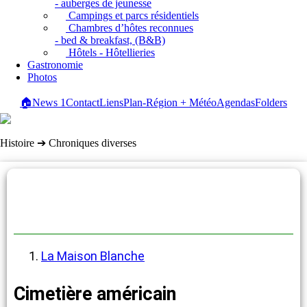
- auberges de jeunesse
Campings et parcs résidentiels
Chambres d’hôtes reconnues
- bed & breakfast, (B&B)
Hôtels - Hôtellieries
Gastronomie
Photos
🏠
News
1
Contact
Liens
Plan-Région + Météo
Agendas
Folders
Histoire ➔ Chroniques diverses
Chroniques diverses
La Maison Blanche
Cimetière américain