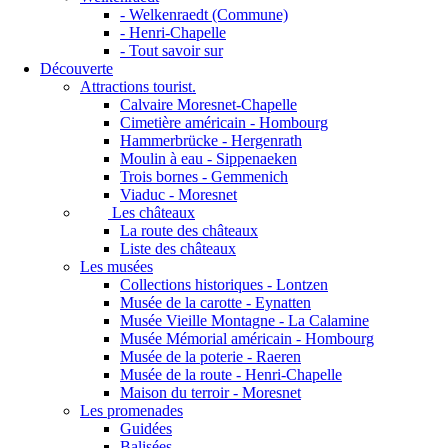
- Welkenraedt (Commune)
- Henri-Chapelle
- Tout savoir sur
Découverte
Attractions tourist.
Calvaire Moresnet-Chapelle
Cimetière américain - Hombourg
Hammerbrücke - Hergenrath
Moulin à eau - Sippenaeken
Trois bornes - Gemmenich
Viaduc - Moresnet
Les châteaux
La route des châteaux
Liste des châteaux
Les musées
Collections historiques - Lontzen
Musée de la carotte - Eynatten
Musée Vieille Montagne - La Calamine
Musée Mémorial américain - Hombourg
Musée de la poterie - Raeren
Musée de la route - Henri-Chapelle
Maison du terroir - Moresnet
Les promenades
Guidées
Balisées